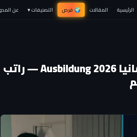
الرئيسية
المقالات
🌍 فرص
عن المدو
التصنيفات ▾
التكوين المهني في ألمانيا Ausbildung 2026 — راتب
م