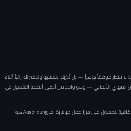
لا تنتظر موظفاً جاهزاً — بل تُدرّبك بنفسها وتدفع لك راتباً أثناء
 المهني الألماني — وهو واحد من أذكى أنظمة التشغيل في
إذا لم يكن لديك شهادة جامعية معترف بها أو خبرة كافية للحصول على فيزا عمل مباشرة، فـ Ausbildung هو