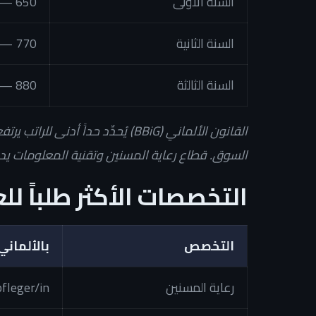
السنة الأولى
650 — 900 يورو
السنة الثانية
770 — 1,050 يورو
السنة الثالثة
880 — 1,200 يورو
القانون الألماني (BBiG) يُحدِّد 
السوق. قطاع رعاية المسنين وتقنية المعلومات يدف
التخصصات الأكثر طلباً لل
التخصص
بالألماني
رعاية المسنين
fleger/in