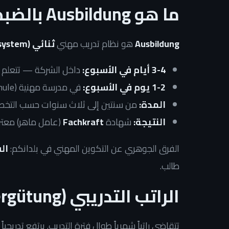
ما هو Ausbildung بالضبط؟
Ausbildung
هو نظام تدريب مهني
ثنائي (dual system)
3-4 أيام في الأسبوع:
داخل الشركة — تتعلم 
1-2 يوم في الأسبوع:
في مدرسة مهنية (Berufsschule) — تتعلم النظرية
المدة:
من سنتين إلى ثلاث سنوات حسب التخ
النتيجة:
شهادة
Fachkraft
(عامل ماهر) معترف
الفرق الجوهري عن التكوين المهني في بلدانكم:
ال
طالب.
الراتب التدريبي (Ausbildungsvergütung)
تتقاضى راتباً شهرياً طوال فترة التدريب. يرتفع تدريجيا