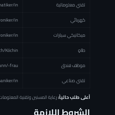
تقني معلوماتية
atiker/in
كهربائي
roniker/in
ميكانيكي سيارات
oniker/in
طاهٍ
ch/Köchin
موظف فندق
nn/-frau
تقني صناعي
aniker/in
أعلى طلب حالياً:
رعاية المسنين وتقنية المعلوما
الشروط اللازمة